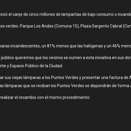
inició el canje de cinco millones de lamparitas de bajo consumo o incan
puntos verdes: Parque Los Andes (Comuna 15), Plaza Sargento Cabral (Co
aras incandescentes, un 81% menos que las halógenas y un 46% meno
úblico queremos que los vecinos se sumen a esta iniciativa en sus domi
nte y Espacio Público de la Ciudad.
r sus viejas lámparas a los Puntos Verdes y presentar una factura de A
las lámparas que se reciban los Puntos Verdes se dispondrán de form
 realizar el recambio con el mismo procedimiento: