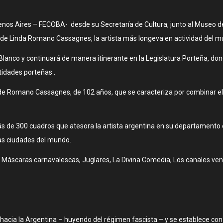
Buenos Aires – FECOBA- desde su Secretaría de Cultura, junto al Museo
de Linda Romano Cassagnes, la artista más longeva en actividad del mund
anco y continuará de manera itinerante en la Legislatura Porteña, dond
tidades porteñas .
bra de Romano Cassagnes, de 102 años, que se caracteriza por combinar
s de 300 cuadros que atesora la artista argentina en su departamento 
tas ciudades del mundo.
: Máscaras carnavalescas, Juglares, La Divina Comedia, Los canales ve
ó hacia la Argentina – huyendo del régimen fascista – y se establece con