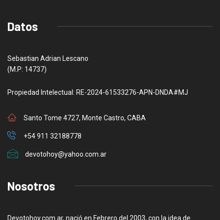
Datos
Sebastian Adrian Lescano
(M.P: 14737)
Propiedad Intelectual: RE-2024-61533276-APN-DNDA#MJ
Santo Tome 4727, Monte Castro, CABA
+54 911 32188778
devotohoy@yahoo.com.ar
Nosotros
Devotohoy.com.ar, nació en Febrero del 2003, con la idea de