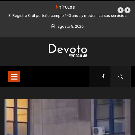
TÍTULOS
s servicios
Buenos Aires sumó 12 nuevos Bares Notables y ya son 90 en tod
la Ciudad
agosto 8, 2026