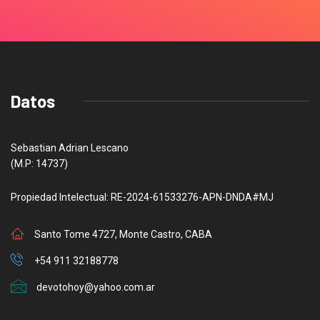
Datos
Sebastian Adrian Lescano
(M.P: 14737)
Propiedad Intelectual: RE-2024-61533276-APN-DNDA#MJ
Santo Tome 4727, Monte Castro, CABA
+54 911 32188778
devotohoy@yahoo.com.ar