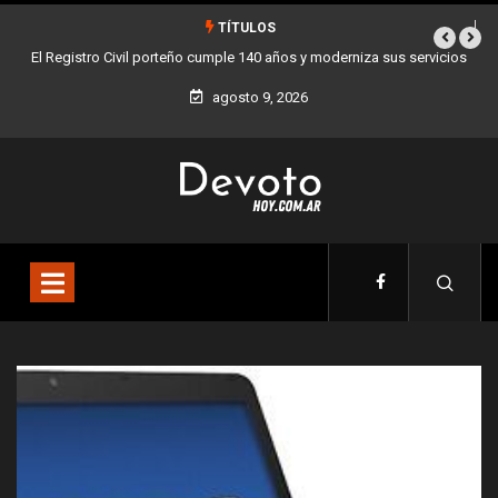
TÍTULOS
vicios
Buenos Aires sumó 12 nuevos Bares Notables y ya son 90 en toda
la Ciudad
agosto 9, 2026