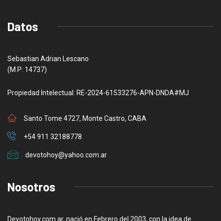
Datos
Sebastian Adrian Lescano
(M.P: 14737)
Propiedad Intelectual: RE-2024-61533276-APN-DNDA#MJ
Santo Tome 4727, Monte Castro, CABA
+54 911 32188778
devotohoy@yahoo.com.ar
Nosotros
Devotohoy.com.ar, nació en Febrero del 2003, con la idea de