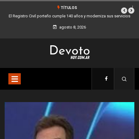
TÍTULOS
vicios
Buenos Aires sumó 12 nuevos Bares Notables y ya son 90 en toda
la Ciudad
agosto 8, 2026