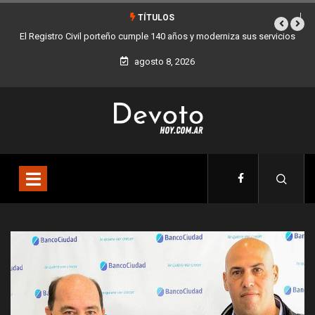
TÍTULOS
vicios
Buenos Aires sumó 12 nuevos Bares Notables y ya son 90 en toda
la Ciudad
agosto 8, 2026