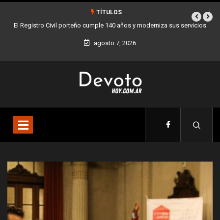
TÍTULOS
s servicios
Buenos Aires sumó 12 nuevos Bares Notables y ya son 90 en tod
la Ciudad
agosto 7, 2026