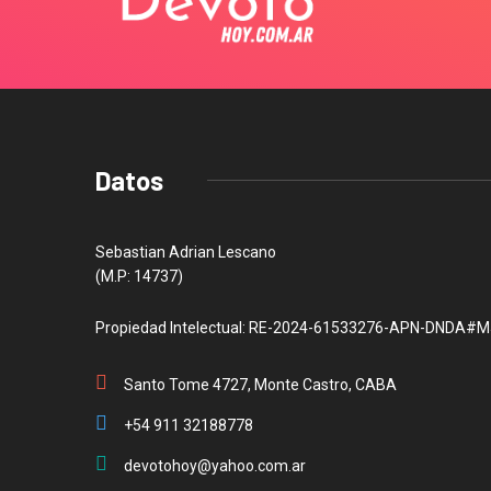
Datos
Sebastian Adrian Lescano
(M.P: 14737)
Propiedad Intelectual: RE-2024-61533276-APN-DNDA#M
Santo Tome 4727, Monte Castro, CABA
+54 911 32188778
devotohoy@yahoo.com.ar