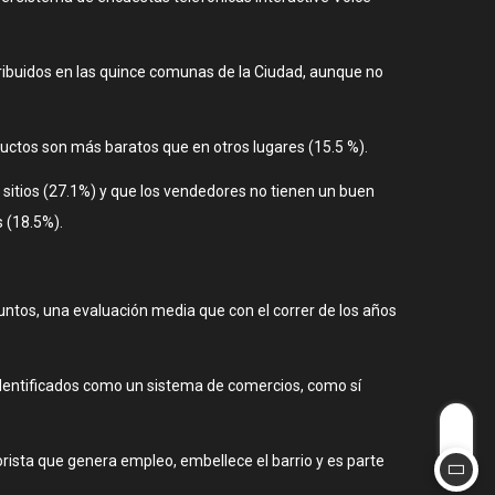
tribuidos en las quince comunas de la Ciudad, aunque no
ductos son más baratos que en otros lugares (15.5 %).
sitios (27.1%) y que los vendedores no tienen un buen
s (18.5%).
 puntos, una evaluación media que con el correr de los años
 identificados como un sistema de comercios, como sí
ista que genera empleo, embellece el barrio y es parte