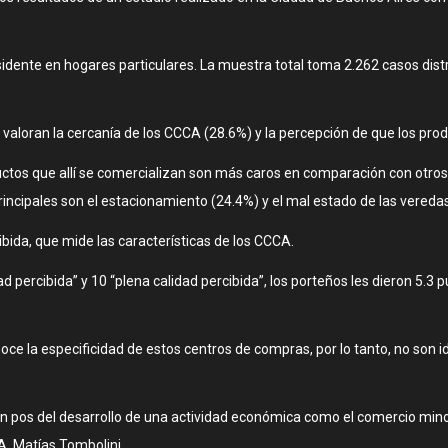
esidente en hogares particulares. La muestra total toma 2.262 casos dis
 valoran la cercanía de los CCCA (28.6%) y la percepción de que los pro
ctos que allí se comercializan son más caros en comparación con otros 
s principales son el estacionamiento (24.4%) y el mal estado de las vereda
bida, que mide las características de los CCCA.
ad percibida” y 10 “plena calidad percibida”, los porteños les dieron 5.3
oce la especificidad de estos centros de compras, por lo tanto, no son
 pos del desarrollo de una actividad económica como el comercio minor
A, Matías Tombolini.