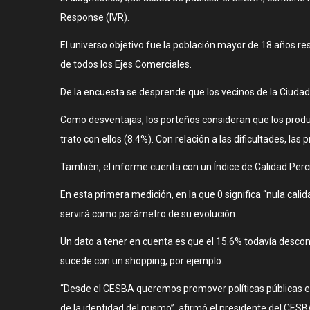
Response (IVR).
El universo objetivo fue la población mayor de 18 años r
de todos los Ejes Comerciales.
De la encuesta se desprende que los vecinos de la Ciudad
Como desventajas, los porteños consideran que los produ
trato con ellos (8.4%). Con relación a las dificultades, la
También, el informe cuenta con un Índice de Calidad Perci
En esta primera medición, en la que 0 significa “nula calid
servirá como parámetro de su evolución.
Un dato a tener en cuenta es que el 15.6% todavía descon
sucede con un shopping, por ejemplo.
“Desde el CESBA queremos promover políticas públicas en
de la identidad del mismo”, afirmó el presidente del CESB