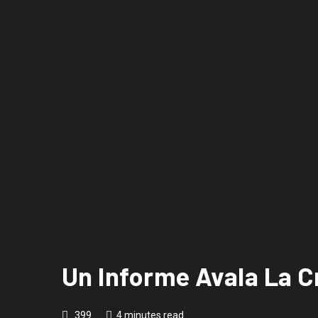
Un Informe Avala La C
399
4 minutes read