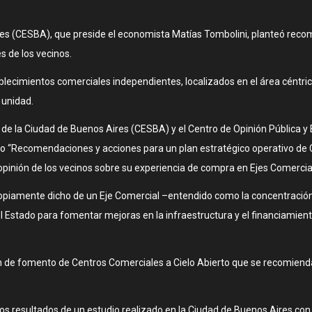
res (CESBA), que preside el economista Matías Tombolini, planteó reco
s de los vecinos.
lecimientos comerciales independientes, localizados en el área céntrica
 unidad.
e la Ciudad de Buenos Aires (CESBA) y el Centro de Opinión Pública y Es
io “Recomendaciones y acciones para un plan estratégico operativo de C
inión de los vecinos sobre su experiencia de compra en Ejes Comercia
propiamente dicho de un Eje Comercial –entendido como la concentraci
el Estado para fomentar mejoras en la infraestructura y el financiamiento
an de fomento de Centros Comerciales a Cielo Abierto que se recomiend
los resultados de un estudio realizado en la Ciudad de Buenos Aires con