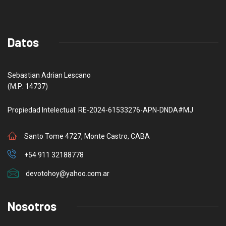
Datos
Sebastian Adrian Lescano
(M.P: 14737)
Propiedad Intelectual: RE-2024-61533276-APN-DNDA#MJ
Santo Tome 4727, Monte Castro, CABA
+54 911 32188778
devotohoy@yahoo.com.ar
Nosotros