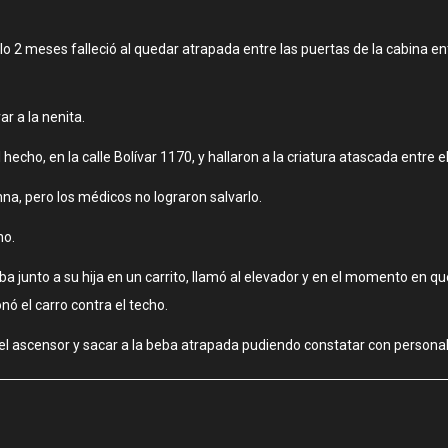
olo 2 meses falleció al quedar atrapada entre las puertas de la cabina e
 a la nenita.
echo, en la calle Bolívar 1170, y hallaron a la criatura atascada entre e
na, pero los médicos no lograron salvarlo.
ho.
 junto a su hija en un carrito, llamó al elevador y en el momento en que
nó el carro contra el techo.
r el ascensor y sacar a la beba atrapada pudiendo constatar con persona