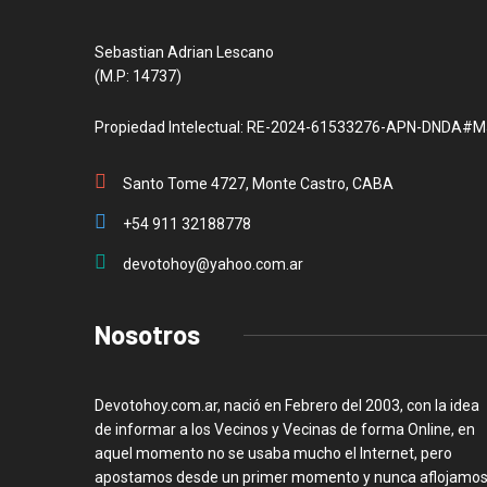
Sebastian Adrian Lescano
(M.P: 14737)
Propiedad Intelectual: RE-2024-61533276-APN-DNDA#M
Santo Tome 4727, Monte Castro, CABA
+54 911 32188778
devotohoy@yahoo.com.ar
Nosotros
Devotohoy.com.ar, nació en Febrero del 2003, con la idea
de informar a los Vecinos y Vecinas de forma Online, en
aquel momento no se usaba mucho el Internet, pero
apostamos desde un primer momento y nunca aflojamos