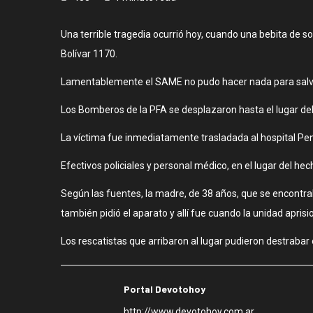
Una terrible tragedia ocurrió hoy, cuando una bebita de s
Bolívar 1170.
Lamentablemente el SAME no pudo hacer nada para salvar
Los Bomberos de la PFA se desplazaron hasta el lugar del h
La víctima fue inmediatamente trasladada al hospital Pen
Efectivos policiales y personal médico, en el lugar del hec
Según las fuentes, la madre, de 38 años, que se encontraba
también pidió el aparato y allí fue cuando la unidad aprisio
Los rescatistas que arribaron al lugar pudieron destraba
Portal Devotohoy
http://www.devotohoy.com.ar