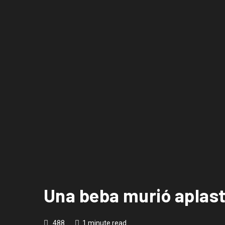
Una beba murió aplas
488
1 minute read