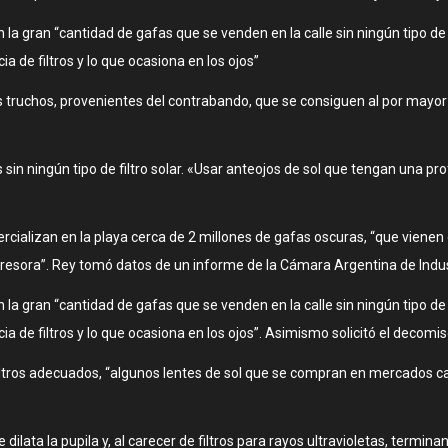
a gran “cantidad de gafas que se venden en la calle sin ningún tipo de fil
 de filtros y lo que ocasiona en los ojos”
truchos, provenientes del contrabando, que se consiguen al por mayor 
 sin ningún tipo de filtro solar. «Usar anteojos de sol que tengan una pr
ercializan en la playa cerca de 2 millones de gafas oscuras, “que viene
resora”. Rey tomó datos de un informe de la Cámara Argentina de Indus
a gran “cantidad de gafas que se venden en la calle sin ningún tipo de fil
 de filtros y lo que ocasiona en los ojos”. Asimismo solicitó el decomi
s filtros adecuados, “algunos lentes de sol que se compran en mercados ca
ilata la pupila y, al carecer de filtros para rayos ultravioletas, termin