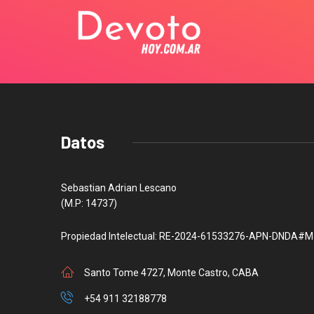
Datos
Sebastian Adrian Lescano
(M.P: 14737)
Propiedad Intelectual: RE-2024-61533276-APN-DNDA#M
Santo Tome 4727, Monte Castro, CABA
+54 911 32188778