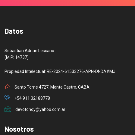
Datos
Sebastian Adrian Lescano
(M.P: 14737)
Propiedad Intelectual: RE-2024-61533276-APN-DNDA#MJ
Santo Tome 4727, Monte Castro, CABA
+54 911 32188778
devotohoy@yahoo.com.ar
Nosotros