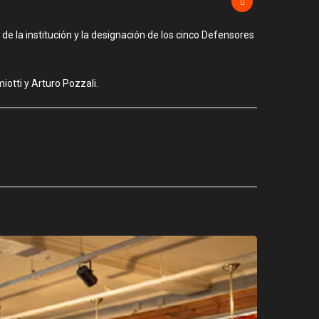
e la institución y la designación de los cinco Defensores
otti y Arturo Pozzali.
CIUDAD
Los stands
agosto 3, 2