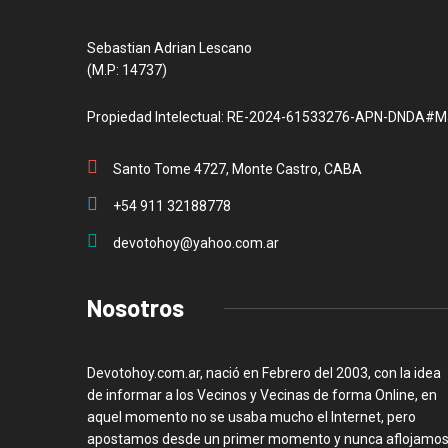
Sebastian Adrian Lescano
(M.P: 14737)
Propiedad Intelectual: RE-2024-61533276-APN-DNDA#M
Santo Tome 4727, Monte Castro, CABA
+54 911 32188778
devotohoy@yahoo.com.ar
Nosotros
Devotohoy.com.ar, nació en Febrero del 2003, con la idea
de informar a los Vecinos y Vecinas de forma Online, en
aquel momento no se usaba mucho el Internet, pero
apostamos desde un primer momento y nunca aflojamos