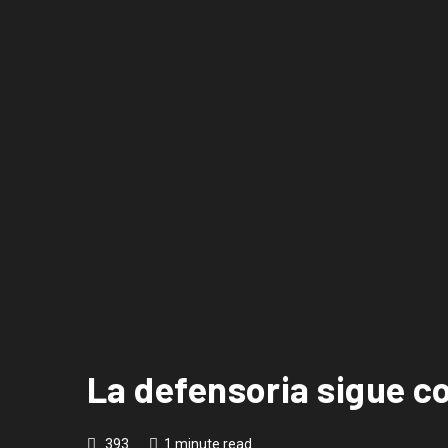
La defensoria sigue 
393
1 minute read