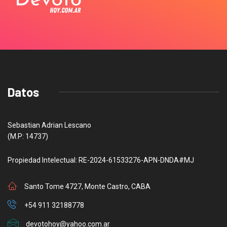
Datos
Sebastian Adrian Lescano
(M.P: 14737)
Propiedad Intelectual: RE-2024-61533276-APN-DNDA#MJ
Santo Tome 4727, Monte Castro, CABA
+54 911 32188778
devotohoy@yahoo.com.ar