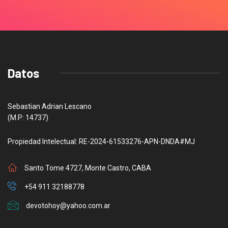
Datos
Sebastian Adrian Lescano
(M.P: 14737)
Propiedad Intelectual: RE-2024-61533276-APN-DNDA#MJ
Santo Tome 4727, Monte Castro, CABA
+54 911 32188778
devotohoy@yahoo.com.ar