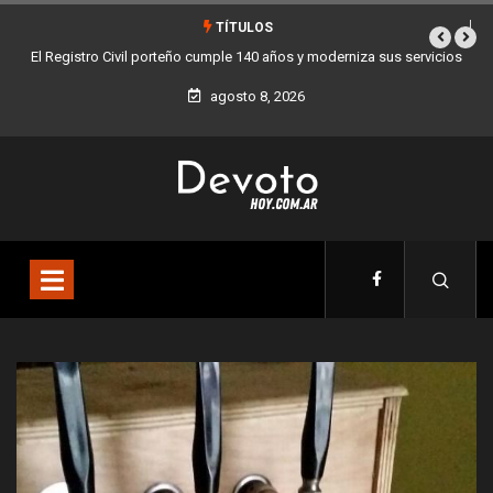
TÍTULOS
vicios
Buenos Aires sumó 12 nuevos Bares Notables y ya son 90 en toda
la Ciudad
agosto 8, 2026