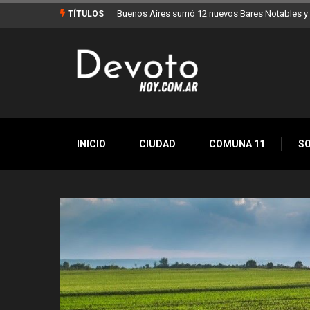
 ya son 90 en toda la Ciudad
Los stands móviles de la Ciudad llegan esta sem
TÍTULOS
INICIO
CIUDAD
COMUNA 11
S