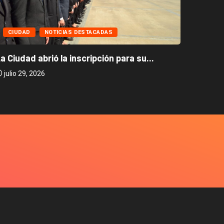
CIUD
CIUDAD
NOTICIAS DESTACADAS
Caballi
a Ciudad abrió la inscripción para su...
julio 2
julio 29, 2026