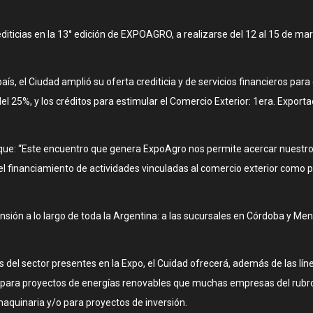
iticias en la 13° edición de EXPOAGRO, a realizarse del 12 al 15 de mar
l país, el Ciudad amplió su oferta crediticia y de servicios financieros 
l 25%, y los créditos para estimular el Comercio Exterior: 1era. Export
 que: “Este encuentro que genera ExpoAgro nos permite acercar nuestros
l financiamiento de actividades vinculadas al comercio exterior como 
pansión a lo largo de toda la Argentina: a las sucursales en Córdoba y
del sector presentes en la Expo, el Cuidad ofrecerá, además de las lí
o para proyectos de energías renovables que muchas empresas del rubr
maquinaria y/o para proyectos de inversión.