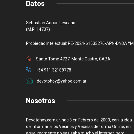
Datos
Sebastian Adrian Lescano
(M.P: 14737)
Propiedad Intelectual: RE-2024-61533276-APN-DNDA#M
Santo Tome 4727, Monte Castro, CABA
+54 911 32188778
devotohoy@yahoo.com.ar
Nosotros
Devotohoy.com.ar, nació en Febrero del 2003, con la idea
de informar a los Vecinos y Vecinas de forma Online, en
aquel momento no se usaba mucho el Internet, pero