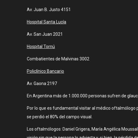
Av. Juan B. Justo 4151
Hospital Santa Lucía
Av. San Juan 2021
Hospital Tornú
Combatientes de Malvinas 3002
Policlínico Bancario
Av. Gaona 2197
En Argentina más de 1.000.000 personas sufren de glauco
Por lo que es fundamental visitar al médico oftalmólogo p
se perdió el 80% del campo visual.
Los oftalmólogos: Daniel Grigera, María Angélica Moussal
visión sin que la persona lo advierta y, si bien, la pérdi