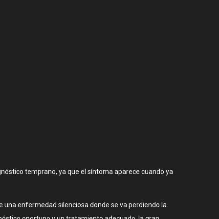
diagnóstico temprano, ya que el síntoma aparece cuando ya
 de una enfermedad silenciosa donde se va perdiendo la
agnóstico oportuno y un tratamiento adecuado, la gran