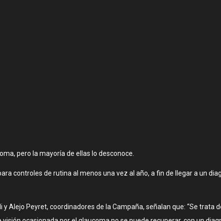
ma, pero la mayoría de ellas lo desconoce.
ara controles de rutina al menos una vez al año, a fin de llegar a un 
li y Alejo Peyret, coordinadores de la Campaña, señalan que: “Se trata
da de visión ocasionada por el glaucoma no se puede recuperar, con un di