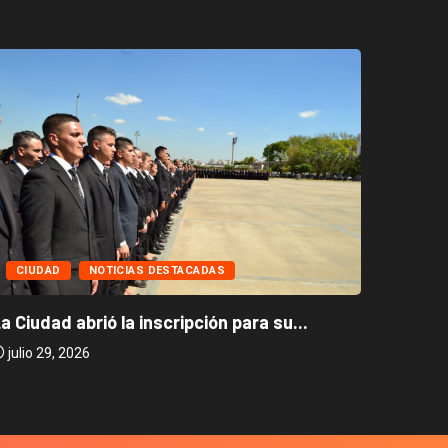
CIUD
CIUDAD
NOTICIAS DESTACADAS
Caballi
a Ciudad abrió la inscripción para su...
julio 2
julio 29, 2026