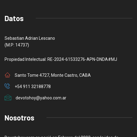
Datos
Sebastian Adrian Lescano
(M.P: 14737)
Propiedad Intelectual: RE-2024-61533276-APN-DNDA#MJ
Santo Tome 4727, Monte Castro, CABA
+54 911 32188778
devotohoy@yahoo.com.ar
Nosotros