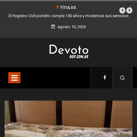
TÍTULOS
vicios
Buenos Aires sumó 12 nuevos Bares Notables y ya son 90 en toda
la Ciudad
agosto 10, 2026