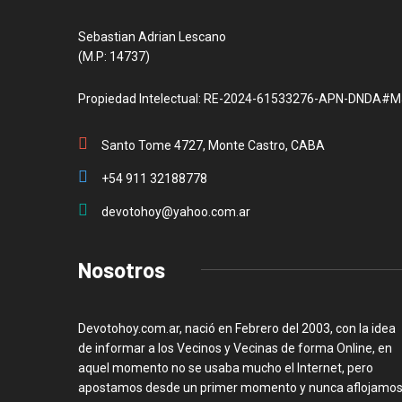
Sebastian Adrian Lescano
(M.P: 14737)
Propiedad Intelectual: RE-2024-61533276-APN-DNDA#M
Santo Tome 4727, Monte Castro, CABA
+54 911 32188778
devotohoy@yahoo.com.ar
Nosotros
Devotohoy.com.ar, nació en Febrero del 2003, con la idea
de informar a los Vecinos y Vecinas de forma Online, en
aquel momento no se usaba mucho el Internet, pero
apostamos desde un primer momento y nunca aflojamos