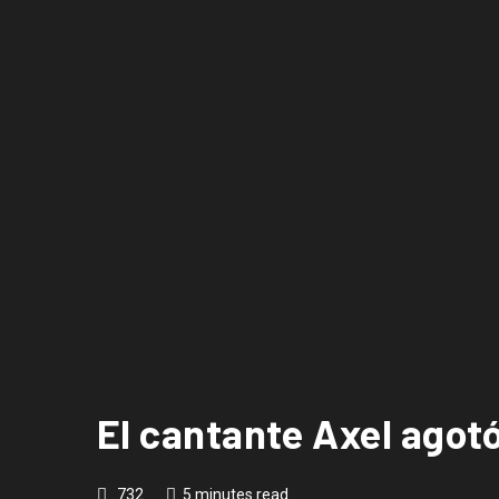
El cantante Axel agot
732
5 minutes read