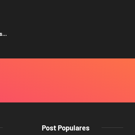
...
Post Populares