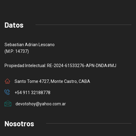
Datos
Sebastian Adrian Lescano
(M.P: 14737)
Propiedad Intelectual: RE-2024-61533276-APN-DNDA#MJ
Santo Tome 4727, Monte Castro, CABA
+54 911 32188778
devotohoy@yahoo.com.ar
Nosotros