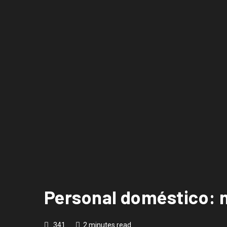
Personal doméstico: n
341
2 minutes read