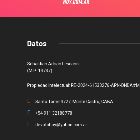
Datos
Sebastian Adrian Lescano
(M.P: 14737)
Propiedad Intelectual: RE-2024-61533276-APN-DNDA#M
Santo Tome 4727, Monte Castro, CABA
+54 911 32188778
devotohoy@yahoo.com.ar