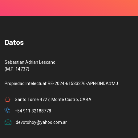
Datos
Sebastian Adrian Lescano
(M.P: 14737)
Propiedad Intelectual: RE-2024-61533276-APN-DNDA#MJ
Santo Tome 4727, Monte Castro, CABA
+54 911 32188778
devotohoy@yahoo.com.ar