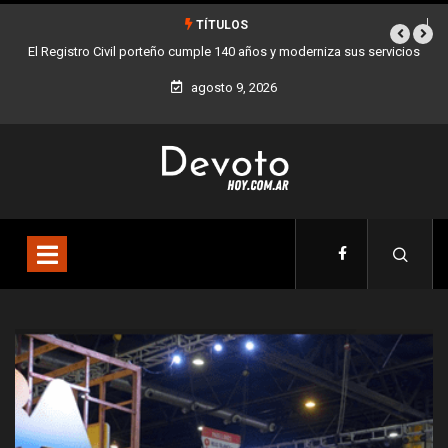
TÍTULOS
 sus servicios
Buenos Aires sumó 12 nuevos Bares Notables y ya son 90 en t
la Ciudad
agosto 9, 2026