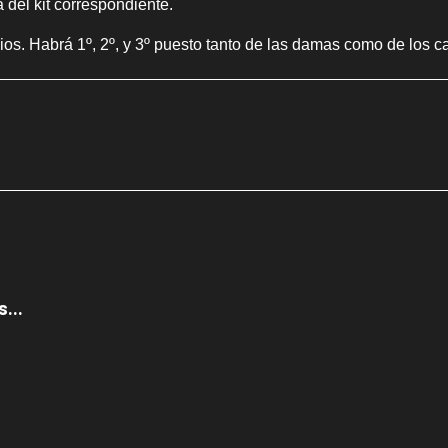
del kit correspondiente.
emios. Habrá 1º, 2º, y 3º puesto tanto de las damas como de los c
...