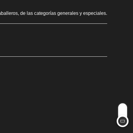
aballeros, de las categorías generales y especiales.
CIUDAD
Los stands
agosto 3, 2