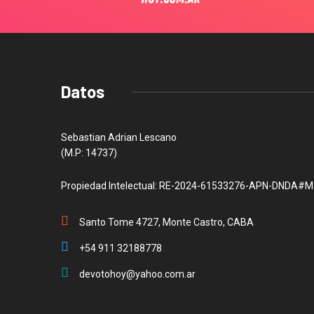
Datos
Sebastian Adrian Lescano
(M.P: 14737)
Propiedad Intelectual: RE-2024-61533276-APN-DNDA#M
Santo Tome 4727, Monte Castro, CABA
+54 911 32188778
devotohoy@yahoo.com.ar