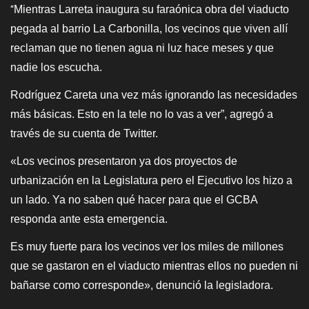
Mientras Larreta inaugura su faraónica obra del viaducto
“
pegada al barrio La Carbonilla, l
o
s vecin
o
s q
ue
viven allí
reclaman q
ue
no tienen agua ni luz hace meses y q
ue
nadie l
o
s escucha.
Rodríguez Careta una vez más ignorando las necesidades
más básicas. Esto en la tele no lo vas a ver”, agregó a
través de su cuenta de Twitter.
«Los vecinos presentaron ya dos proyectos de
urbanización en la Legislatura pero el Ejecutivo los hizo a
un lado. Ya no saben qué hacer para que el GCBA
responda ante esta emergencia.
Es muy fuerte para los vecinos ver los miles de millones
que se gastaron en el viaducto mientras ellos no pueden ni
bañarse como corresponde», denunció la legisladora.