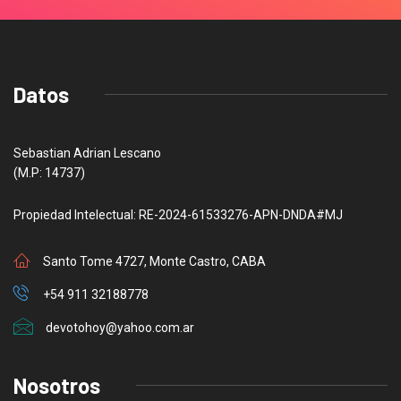
Datos
Sebastian Adrian Lescano
(M.P: 14737)
Propiedad Intelectual: RE-2024-61533276-APN-DNDA#MJ
Santo Tome 4727, Monte Castro, CABA
+54 911 32188778
devotohoy@yahoo.com.ar
Nosotros