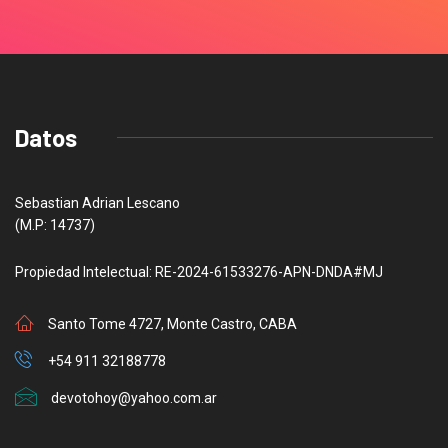
Datos
Sebastian Adrian Lescano
(M.P: 14737)
Propiedad Intelectual: RE-2024-61533276-APN-DNDA#MJ
Santo Tome 4727, Monte Castro, CABA
+54 911 32188778
devotohoy@yahoo.com.ar