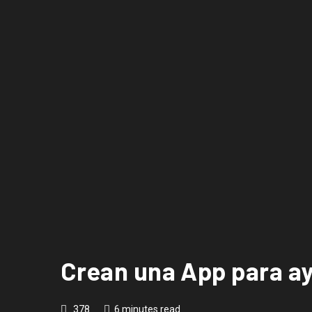
Crean una App para ay
378
6 minutes read