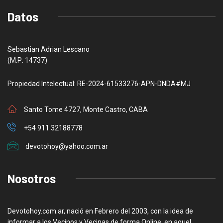
Datos
Sebastian Adrian Lescano
(M.P: 14737)
Propiedad Intelectual: RE-2024-61533276-APN-DNDA#MJ
Santo Tome 4727, Monte Castro, CABA
+54 911 32188778
devotohoy@yahoo.com.ar
Nosotros
Devotohoy.com.ar, nació en Febrero del 2003, con la idea de
informar a los Vecinos y Vecinas de forma Online, en aquel