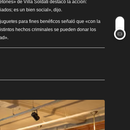
tones» de Villa Soldati destacó la acción:
dos; es un bien social», dijo.
s juguetes para fines benéficos señaló que «con la
distintos hechos criminales se pueden donar los
dad».
CIUDAD
Los stands
agosto 3, 2