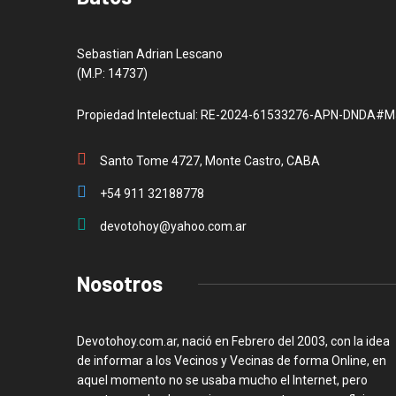
Sebastian Adrian Lescano
(M.P: 14737)
Propiedad Intelectual: RE-2024-61533276-APN-DNDA#M
Santo Tome 4727, Monte Castro, CABA
+54 911 32188778
devotohoy@yahoo.com.ar
Nosotros
Devotohoy.com.ar, nació en Febrero del 2003, con la idea
de informar a los Vecinos y Vecinas de forma Online, en
aquel momento no se usaba mucho el Internet, pero