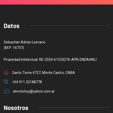
Datos
Sebastian Adrian Lescano
(M.P: 14737)
Propiedad Intelectual: RE-2024-61533276-APN-DNDA#MJ
Santo Tome 4727, Monte Castro, CABA
+54 911 32188778
devotohoy@yahoo.com.ar
Nosotros