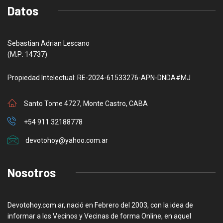
Datos
Sebastian Adrian Lescano
(M.P: 14737)
Propiedad Intelectual: RE-2024-61533276-APN-DNDA#MJ
Santo Tome 4727, Monte Castro, CABA
+54 911 32188778
devotohoy@yahoo.com.ar
Nosotros
Devotohoy.com.ar, nació en Febrero del 2003, con la idea de
informar a los Vecinos y Vecinas de forma Online, en aquel