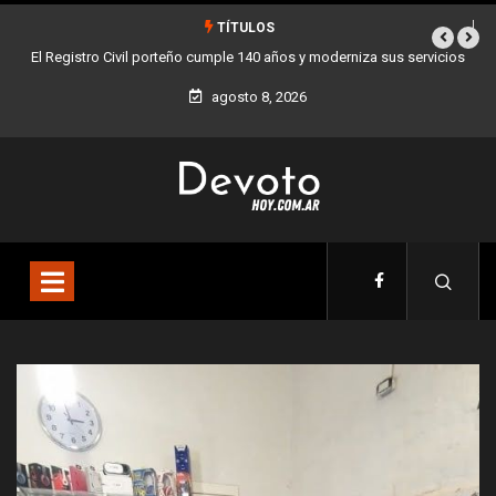
TÍTULOS
eño cumple 140 años y moderniza sus servicios
Buenos Aires sumó 12 nuevos B
la 
agosto 8, 2026