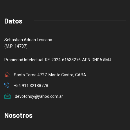
Datos
Sebastian Adrian Lescano
(M.P: 14737)
Propiedad Intelectual: RE-2024-61533276-APN-DNDA#MJ
Santo Tome 4727, Monte Castro, CABA
+54 911 32188778
devotohoy@yahoo.com.ar
Nosotros