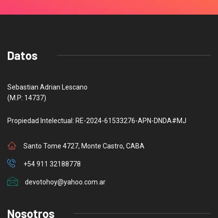
Datos
Sebastian Adrian Lescano
(M.P: 14737)
Propiedad Intelectual: RE-2024-61533276-APN-DNDA#MJ
Santo Tome 4727, Monte Castro, CABA
+54 911 32188778
devotohoy@yahoo.com.ar
Nosotros