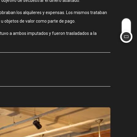
l objetivo de secuestrar el dinero asaltado.
 cobraban los alquileres y expensas. Los mismos trataban
 u objetos de valor como parte de pago.
detuvo a ambos imputados y fueron trasladados a la
CIUDAD
Los stands
agosto 3, 2