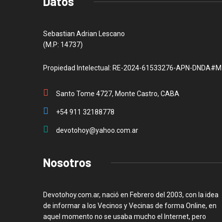
Datos
Sebastian Adrian Lescano
(M.P: 14737)
Propiedad Intelectual: RE-2024-61533276-APN-DNDA#M
Santo Tome 4727, Monte Castro, CABA
+54 911 32188778
devotohoy@yahoo.com.ar
Nosotros
Devotohoy.com.ar, nació en Febrero del 2003, con la idea
de informar a los Vecinos y Vecinas de forma Online, en
aquel momento no se usaba mucho el Internet, pero