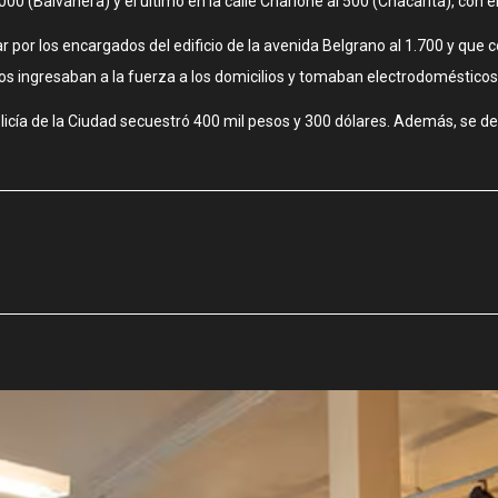
.000 (Balvanera) y el último en la calle Charlone al 500 (Chacarita), con e
 por los encargados del edificio de la avenida Belgrano al 1.700 y que
s ingresaban a la fuerza a los domicilios y tomaban electrodomésticos
olicía de la Ciudad secuestró 400 mil pesos y 300 dólares. Además, se 