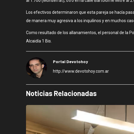
al 1.700 (Monserrat), otro en la calle Bartolomé Mitre al 2
Los efectivos determinaron que esta pareja se hacía pasar
de manera muy agresiva a los inquilinos y en muchos caso
Como resultado de los allanamientos, el personal de la P
Alcaidía 1 Bis.
Portal Devotohoy
http://www.devotohoy.com.ar
Noticias Relacionadas