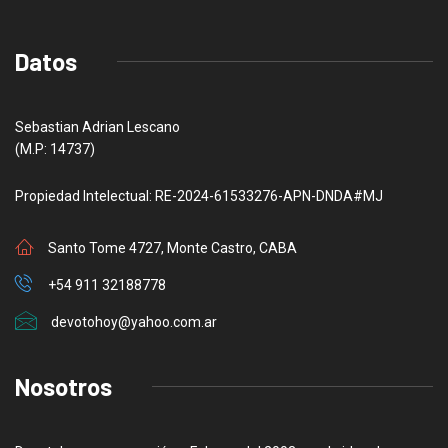
Datos
Sebastian Adrian Lescano
(M.P: 14737)
Propiedad Intelectual: RE-2024-61533276-APN-DNDA#MJ
Santo Tome 4727, Monte Castro, CABA
+54 911 32188778
devotohoy@yahoo.com.ar
Nosotros