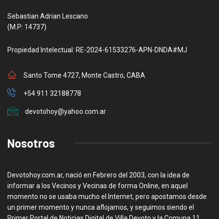
Sebastian Adrian Lescano
(M.P: 14737)
Propiedad Intelectual: RE-2024-61533276-APN-DNDA#MJ
Santo Tome 4727, Monte Castro, CABA
+54 911 32188778
devotohoy@yahoo.com.ar
Nosotros
Devotohoy.com.ar, nació en Febrero del 2003, con la idea de
informar a los Vecinos y Vecinas de forma Online, en aquel
momento no se usaba mucho el Internet, pero apostamos desde
un primer momento y nunca aflojamos, y seguimos siendo el
Primer Portal de Noticias Digital de Villa Devoto y la Comuna 11.