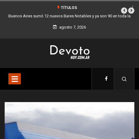
TÍTULOS
otables y ya son 90 en toda la
Los stands móviles de la Ciudad llegan e
d
agosto 7, 2026