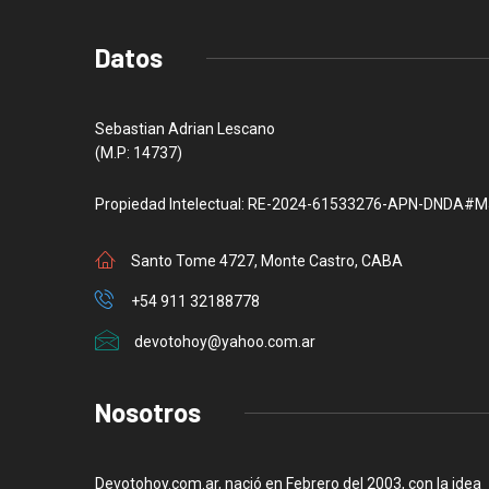
Datos
Sebastian Adrian Lescano
(M.P: 14737)
Propiedad Intelectual: RE-2024-61533276-APN-DNDA#M
Santo Tome 4727, Monte Castro, CABA
+54 911 32188778
devotohoy@yahoo.com.ar
Nosotros
Devotohoy.com.ar, nació en Febrero del 2003, con la idea