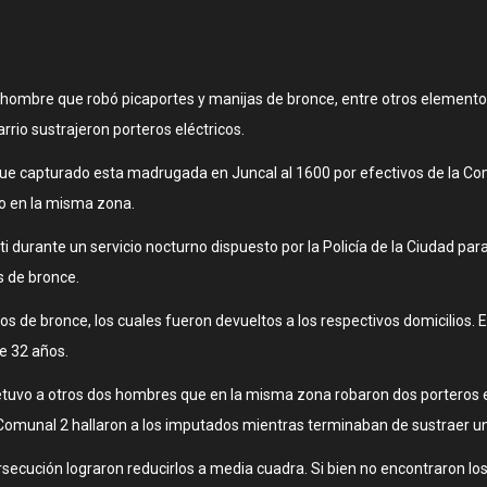
n hombre que robó picaportes y manijas de bronce, entre otros elementos,
rio sustrajeron porteros eléctricos.
ue capturado esta madrugada en Juncal al 1600 por efectivos de la Comi
to en la misma zona.
anti durante un servicio nocturno dispuesto por la Policía de la Ciudad p
s de bronce.
 de bronce, los cuales fueron devueltos a los respectivos domicilios. En 
e 32 años.
detuvo a otros dos hombres que en la misma zona robaron dos porteros 
omunal 2 hallaron a los imputados mientras terminaban de sustraer un 
rsecución lograron reducirlos a media cuadra. Si bien no encontraron l