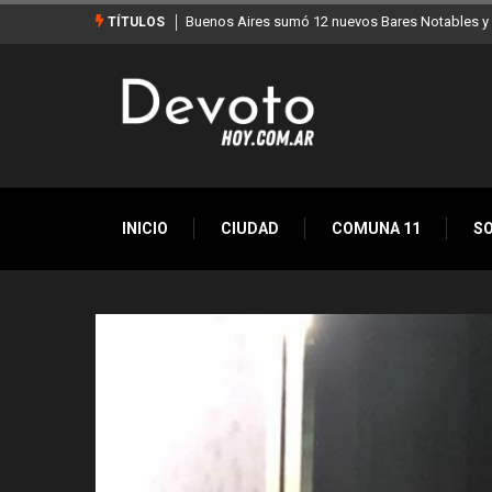
ares Notables y ya son 90 en toda la Ciudad
Los stands móviles de la Ciudad 
TÍTULOS
INICIO
CIUDAD
COMUNA 11
S