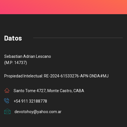
Datos
Sebastian Adrian Lescano
(M.P: 14737)
Propiedad Intelectual: RE-2024-61533276-APN-DNDA#MJ
Santo Tome 4727, Monte Castro, CABA
+54 911 32188778
devotohoy@yahoo.com.ar