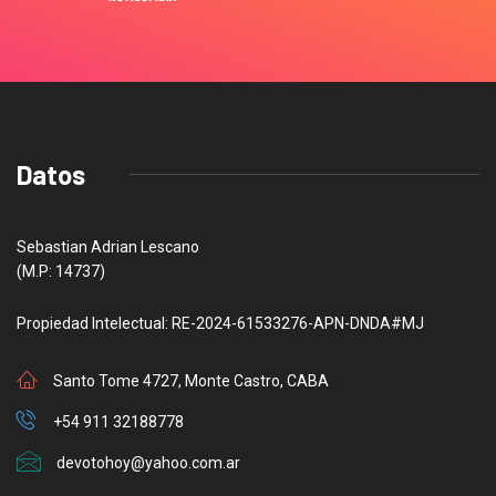
Datos
Sebastian Adrian Lescano
(M.P: 14737)
Propiedad Intelectual: RE-2024-61533276-APN-DNDA#MJ
Santo Tome 4727, Monte Castro, CABA
+54 911 32188778
devotohoy@yahoo.com.ar