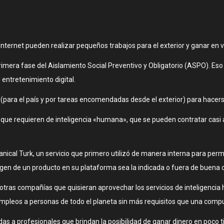
ternet pueden realizar pequeños trabajos para el exterior y ganar en 
rimera fase del Aislamiento Social Preventivo y Obligatorio (ASPO). Es
 entretenimiento digital.
(para el país y por tareas encomendadas desde el exterior) para hacerse
 que requieren de inteligencia «humana», que se pueden contratar casi 
cal Turk, un servicio que primero utilizó de manera interna para permit
agen de un producto en su plataforma sea la indicada o fuera de buena c
 otras compañías que quisieran aprovechar los servicios de inteligencia
pleos a personas de todo el planeta sin más requisitos que una compu
as a profesionales que brindan la posibilidad de ganar dinero en poco 