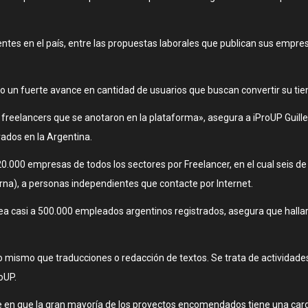
tentes en el país, entre las propuestas laborales que publican sus empr
un fuerte avance en cantidad de usuarios que buscan convertir su tiemp
freelancers que se anotaron en la plataforma», asegura a iProUP Guil
ados en la Argentina.
20.000 empresas de todos los sectores por Freelancer, en el cual seis
rna), a personas independientes que contacte por Internet.
a casi a 500.000 empleados argentinos registrados, asegura que hallar t
 lo mismo que traducciones o redacción de textos. Se trata de activida
oUP.
ide en que la gran mayoría de los proyectos encomendados tiene una car