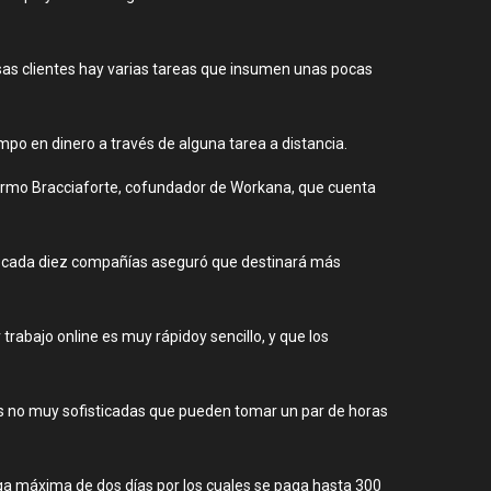
esas clientes hay varias tareas que insumen unas pocas
o en dinero a través de alguna tarea a distancia.
lermo Bracciaforte, cofundador de Workana, que cuenta
 de cada diez compañías aseguró que destinará más
rabajo online es muy rápidoy sencillo, y que los
des no muy sofisticadas que pueden tomar un par de horas
ga máxima de dos días por los cuales se paga hasta 300