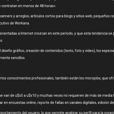
e contratan en menos de 48 horas».
ners y arreglos; artículos cortos para blogs y sitios web; pequeños re
ecutivo de Workana.
rientadas a Internet crezcan en este período, y que esta tendencia se p
o.
l diseño gráfico, creación de contenidos (texto, foto y video), los especi
mente sencillos.
rtos conocimientos profesionales, también están los microjobs, que of
que van de u$s5 a u$s10 y muchas veces no requieren de más de media 
ar en encuestas online, reporte de fallas en canales digitales, edición d
ortamiento del usuario, lo que permite analizar su perfil para la creac