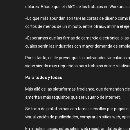
dólares. Añade que el «65% de los trabajos en Workana s
«Lo que más abundan son tareas cortas de diseño como ban
cortos de menos de un minuto, entre otras», afirma el ej
«Esperamos que las firmas de comercio electrónico o las o
cuáles serán las industrias con mayor demanda de emple
Por lo tanto, es de prever que las actividades vinculadas a
sigan siendo muy requeridos para trabajos online relativa
Para todos y todas
Más allá de las plataformas freelance, que demandan cie
ameritan más requisitos que ser usuario de Internet.
Se trata de plataformas con tareas sencillas por pagos 
visualización de publicidades, comprar en sitios web, opin
En muchos casos, estos sitios web registran datos de comp