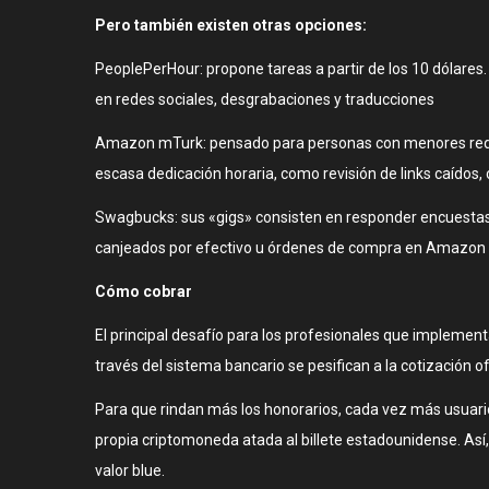
Pero también existen otras opciones:
PeoplePerHour: propone tareas a partir de los 10 dólares
en redes sociales, desgrabaciones y traducciones
Amazon mTurk: pensado para personas con menores requis
escasa dedicación horaria, como revisión de links caídos, 
Swagbucks: sus «gigs» consisten en responder encuestas, 
canjeados por efectivo u órdenes de compra en Amazon 
Cómo cobrar
El principal desafío para los profesionales que implementa
través del sistema bancario se pesifican a la cotización ofi
Para que rindan más los honorarios, cada vez más usuari
propia criptomoneda atada al billete estadounidense. Así, 
valor blue.