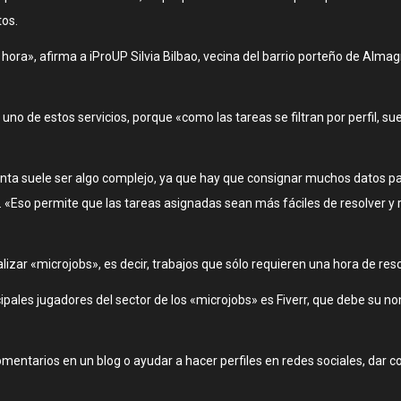
tos.
ra», afirma a iProUP Silvia Bilbao, vecina del barrio porteño de Alma
no de estos servicios, porque «como las tareas se filtran por perfil, s
enta suele ser algo complejo, ya que hay que consignar muchos datos par
. «Eso permite que las tareas asignadas sean más fáciles de resolver y r
ar «microjobs», es decir, trabajos que sólo requieren una hora de reso
ales jugadores del sector de los «microjobs» es Fiverr, que debe su n
mentarios en un blog o ayudar a hacer perfiles en redes sociales, dar c