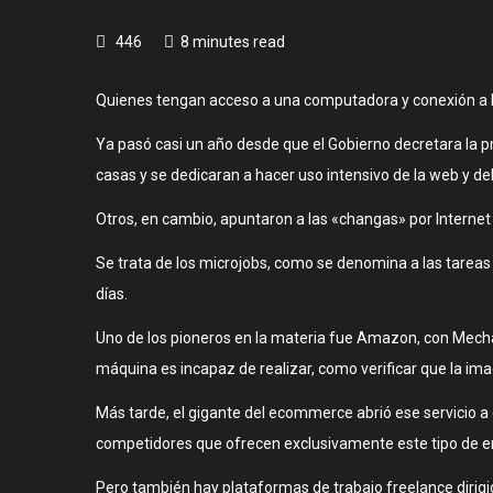
446
8 minutes read
Quienes tengan acceso a una computadora y conexión a In
Ya pasó casi un año desde que el Gobierno decretara la p
casas y se dedicaran a hacer uso intensivo de la web y del
Otros, en cambio, apuntaron a las «changas» por Internet 
Se trata de los microjobs, como se denomina a las tareas
días.
Uno de los pioneros en la materia fue Amazon, con Mechani
máquina es incapaz de realizar, como verificar que la im
Más tarde, el gigante del ecommerce abrió ese servicio a
competidores que ofrecen exclusivamente este tipo de em
Pero también hay plataformas de trabajo freelance dirigid