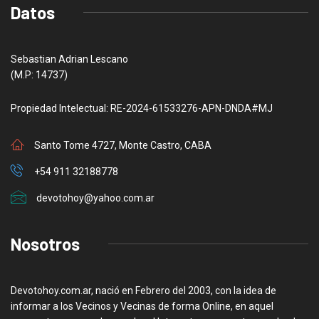
Datos
Sebastian Adrian Lescano
(M.P: 14737)
Propiedad Intelectual: RE-2024-61533276-APN-DNDA#MJ
Santo Tome 4727, Monte Castro, CABA
+54 911 32188778
devotohoy@yahoo.com.ar
Nosotros
Devotohoy.com.ar, nació en Febrero del 2003, con la idea de
informar a los Vecinos y Vecinas de forma Online, en aquel