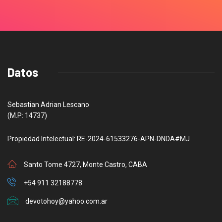
Datos
Sebastian Adrian Lescano
(M.P: 14737)
Propiedad Intelectual: RE-2024-61533276-APN-DNDA#MJ
Santo Tome 4727, Monte Castro, CABA
+54 911 32188778
devotohoy@yahoo.com.ar