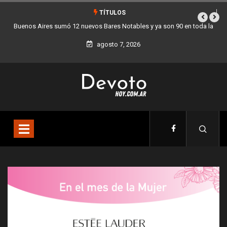
TÍTULOS
es Notables y ya son 90 en toda la
Los stands móviles de la Ciudad lleg
udad
agosto 7, 2026