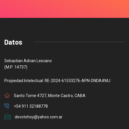
Datos
Sebastian Adrian Lescano
(M.P: 14737)
Propiedad Intelectual: RE-2024-61533276-APN-DNDA#MJ
Santo Tome 4727, Monte Castro, CABA
+54 911 32188778
devotohoy@yahoo.com.ar