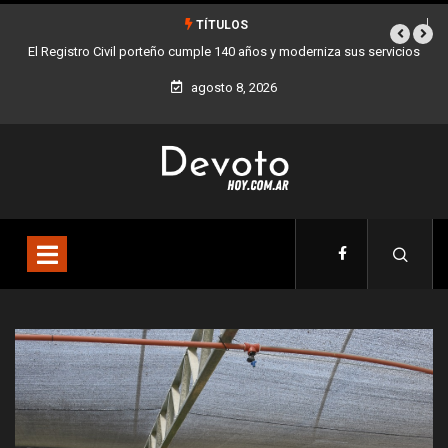
TÍTULOS
vicios
Buenos Aires sumó 12 nuevos Bares Notables y ya son 90 en toda
la Ciudad
agosto 8, 2026