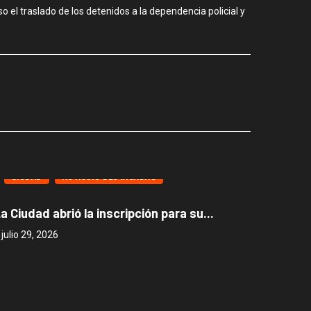
o el traslado de los detenidos a la dependencia policial y
CIUDAD
NOTICIAS DESTACADAS
CIUD
a Ciudad abrió la inscripción para su...
Caballi
julio 29, 2026
julio 27