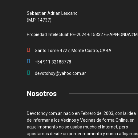
Sebastian Adrian Lescano
(M.P: 14737)
Propiedad Intelectual: RE-2024-61533276-APN-DNDA#M
Santo Tome 4727, Monte Castro, CABA
+54 911 32188778
devotohoy@yahoo.com.ar
Nosotros
Devotohoy.com.ar, nació en Febrero del 2003, con la idea
de informar a los Vecinos y Vecinas de forma Online, en
aquel momento no se usaba mucho el Internet, pero
apostamos desde un primer momento y nunca aflojamos