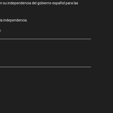
ron su independencia del gobierno español para las
la independencia.
.
CIUDAD
Los stands
agosto 3, 2